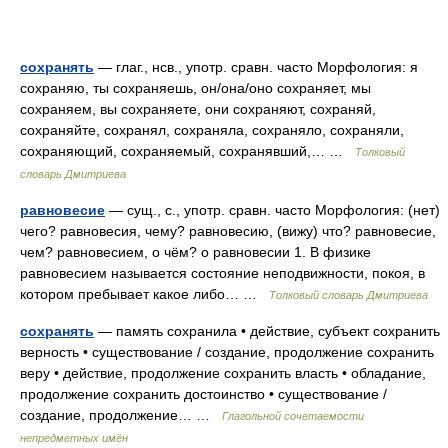
сохранять
— глаг., нсв., употр. сравн. часто Морфология: я
сохраняю, ты сохраняешь, он/она/оно сохраняет, мы
сохраняем, вы сохраняете, они сохраняют, сохраняй,
сохраняйте, сохранял, сохраняла, сохраняло, сохраняли,
сохраняющий, сохраняемый, сохранявший,… …
Толковый
словарь Дмитриева
равновесие
— сущ., с., употр. сравн. часто Морфология: (нет)
чего? равновесия, чему? равновесию, (вижу) что? равновесие,
чем? равновесием, о чём? о равновесии 1. В физике
равновесием называется состояние неподвижности, покоя, в
котором пребывает какое либо… …
Толковый словарь Дмитриева
сохранять
— память сохранила • действие, субъект сохранить
верность • существование / создание, продолжение сохранить
веру • действие, продолжение сохранить власть • обладание,
продолжение сохранить достоинство • существование /
создание, продолжение… …
Глагольной сочетаемости
непредметных имён