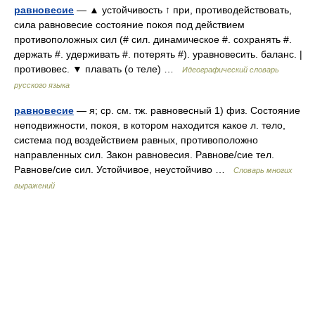
равновесие
— ▲ устойчивость ↑ при, противодействовать,
сила равновесие состояние покоя под действием
противоположных сил (# сил. динамическое #. сохранять #.
держать #. удерживать #. потерять #). уравновесить. баланс. |
противовес. ▼ плавать (о теле) …
Идеографический словарь
русского языка
равновесие
— я; ср. см. тж. равновесный 1) физ. Состояние
неподвижности, покоя, в котором находится какое л. тело,
система под воздействием равных, противоположно
направленных сил. Закон равновесия. Равнове/сие тел.
Равнове/сие сил. Устойчивое, неустойчиво …
Словарь многих
выражений